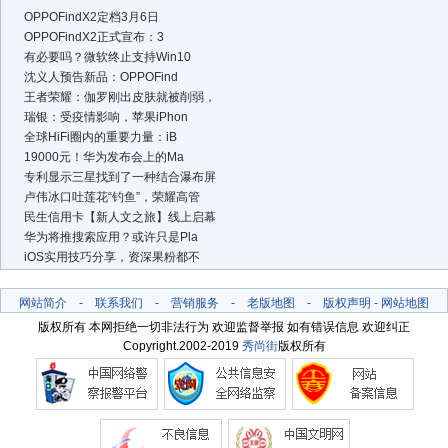
OPPOFindX2定档3月6日
OPPOFindX2正式宣布：3
有必要吗？微软终止支持Win10
沈义人预告新品：OPPOFind
王者荣耀：伽罗刚出皮肤就被削弱，
瑞银：受疫情影响，苹果iPhon
全球HiFi圈内的重要力量：iB
19000元！华为发布会上的Ma
专利显示三星找到了一种结合瀑布屏
卢伟冰口吐莲花“钓鱼”，荣耀高管
民生信用卡【新人文之旅】线上启幕
华为将推搜索应用？或许只是Pla
iOS实用技巧分享，资深果粉都不
网站简介
-
联系我们
-
营销服务
-
老版地图
-
版权声明
-
网站地图
版权所有 本网拒绝一切非法行为 欢迎监督举报 如有错误信息 欢迎纠正
Copyright.2002-2019
秀尚街
版权所有