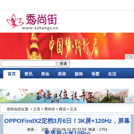
广告
首页
资讯
美妆
美容
服饰
母婴
生活
时尚
企业
游戏
商讯
消费
微商
广告
您所在的位置:
>
主页
>
秀尚街
>
商讯
> 正文
OPPOFindX2定档3月6日！3K屏+120Hz，屏幕
来源：
日期：
2020-04-21 05:33:55
阅读：1751
素质超小米10Pro