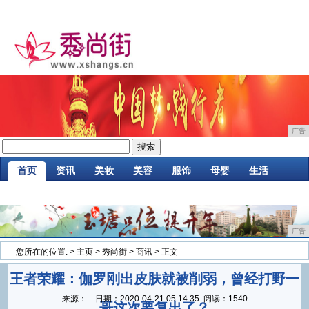
广告
首页
资讯
美妆
美容
服饰
母婴
生活
时尚
企业
游戏
商讯
消费
微商
广告
您所在的位置:
>
主页
>
秀尚街
>
商讯
> 正文
王者荣耀：伽罗刚出皮肤就被削弱，曾经打野一
来源：
日期：
2020-04-21 05:14:35
阅读：1540
哥这次要复出了？