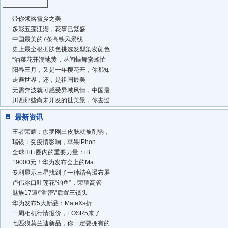
带你领略雪乡之美
多彩五莲汪湖，花事已繁盛
中国最美的7条高铁风景线
史上最全根据肤色挑选发型染发颜色
“油菜花开满地黄，丛间蝶舞蜜蜂忙
阳春三月，又是一年樱花开，你都知
走遍世界，还，是祖国最美
无需奔波就可感受异域风情，中国最
川西那些尚未开发的世美景，你去过
最新资讯
王者荣耀：伽罗刚出皮肤就被削弱，
瑞银：受疫情影响，苹果iPhon
全球HiFi圈内的重要力量：iB
19000元！华为发布会上的Ma
专利显示三星找到了一种结合瀑布屏
卢伟冰口吐莲花“钓鱼”，荣耀高管
魅族17遭\"泄密\"后置三镜头
华为发布5大新品：MateXs折
一周相机行情报价，EOSR5来了
七匹狼莫兰迪新品，你一定要拥有的