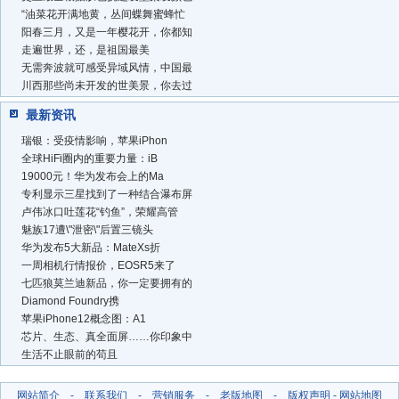
“油菜花开满地黄，丛间蝶舞蜜蜂忙
阳春三月，又是一年樱花开，你都知
走遍世界，还，是祖国最美
无需奔波就可感受异域风情，中国最
川西那些尚未开发的世美景，你去过
最新资讯
瑞银：受疫情影响，苹果iPhon
全球HiFi圈内的重要力量：iB
19000元！华为发布会上的Ma
专利显示三星找到了一种结合瀑布屏
卢伟冰口吐莲花“钓鱼”，荣耀高管
魅族17遭\"泄密\"后置三镜头
华为发布5大新品：MateXs折
一周相机行情报价，EOSR5来了
七匹狼莫兰迪新品，你一定要拥有的
Diamond Foundry携
苹果iPhone12概念图：A1
芯片、生态、真全面屏……你印象中
生活不止眼前的苟且
网站简介
-
联系我们
-
营销服务
-
老版地图
-
版权声明
-
网站地图