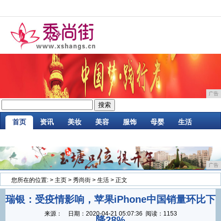
广告
首页
资讯
美妆
美容
服饰
母婴
生活
时尚
企业
游戏
商讯
消费
微商
广告
您所在的位置:
>
主页
>
秀尚街
>
生活
> 正文
瑞银：受疫情影响，苹果iPhone中国销量环比下
来源：
日期：
2020-04-21 05:07:36
阅读：1153
降28%