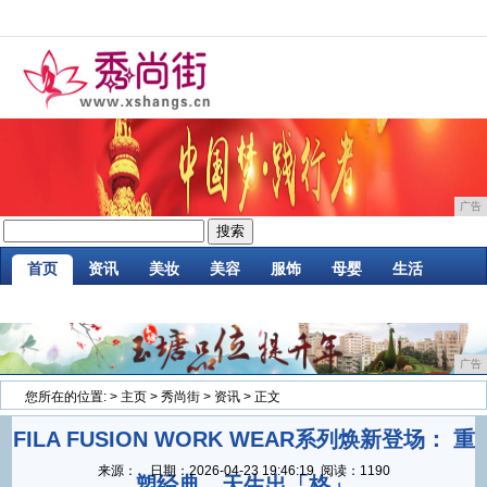
广告
首页
资讯
美妆
美容
服饰
母婴
生活
时尚
企业
游戏
商讯
消费
微商
广告
您所在的位置:
>
主页
>
秀尚街
>
资讯
> 正文
FILA FUSION WORK WEAR系列焕新登场： 重
来源：
日期：
2026-04-23 19:46:19
阅读：1190
塑经典，天生出「格」