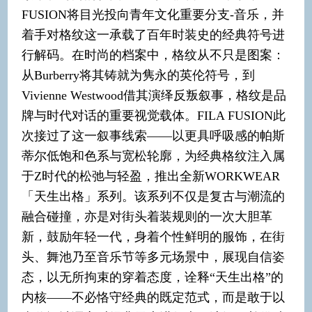
FUSION将目光投向青年文化重要分支-音乐，并
着手对格纹这一承载了百年时装史的经典符号进
行解码。在时尚的档案中，格纹从不只是图案：
从Burberry将其铸就为隽永的英伦符号，到
Vivienne Westwood借其演绎反叛叙事，格纹是品
牌与时代对话的重要视觉载体。FILA FUSION此
次接过了这一叙事线索——以更具呼吸感的帕斯
蒂尔低饱和色系与宽松轮廓，为经典格纹注入属
于Z时代的松弛与轻盈，推出全新WORKWEAR
「天生出格」系列。该系列不仅是复古与潮流的
融合碰撞，亦是对街头着装规则的一次大胆革
新，鼓励年轻一代，身着个性鲜明的服饰，在街
头、舞池乃至音乐节等多元场景中，展现自信姿
态，以无所拘束的穿着态度，诠释“天生出格”的
内核——不必恪守经典的既定范式，而是敢于以