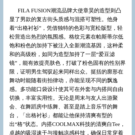
FILA FUSION潮流品牌大使章昊的造型则凸
显了男款的复古街头质感与混搭可塑性。他身
着“出格衬衫”，凭借独特的色彩与宽松版型，轻
松营造出热烈的氛围感。格纹元素在帕斯蒂尔低
饱和粉色的加持下被注入全新潮流基因，这种柔
和的高级粉，如同为造型加持了一层“爱豆滤
镜”，能有效提亮肤色，打破了粉色固有的性别界
限，证明男生驾驭起来同样出众。挺括的廓形在
舞动时能随着街拍律动，亦能呈现不同的飘逸
感。多功能口袋设计使其可在外套与内搭间自由
切换，丰富实用性。无论是周末与友人出游聚
会、在舞蹈房中练舞、甚至是踏上音乐节的舞
台，「出格衬衫」都能让他保持清爽有型的
出“格”状态。内搭COOLMAX科技的清爽白Tee，
卓越的吸湿速干与接触凉感科技，确保日常穿着