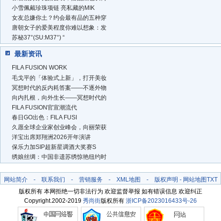
小雪佩戴珍珠项链 亮私藏的MIK
女友总嫌你土？约会最有品的五种穿
唐朝女子的爱美程度你难以想象：发
苏秘37°(SU:M37°) “
最新资讯
FILA FUSION WORK
毛戈平的「体验式上新」，打开美妆
冥想时代的反内耗答案——不逐外物
向内扎根，向外生长——冥想时代的
FILA FUSION官宣潮流代
春日GO出色：FILA FUSI
久愿全球企业家创业峰会，向丽荣获
洋宝出席郑翔洲2026开年演讲
保乐力加SIP超新星调酒大奖赛S
绣娘丝绸：中国非遗苏绣惊艳纽约时
网站简介
-
联系我们
-
营销服务
-
XML地图
-
版权声明
-
网站地图
TXT
版权所有 本网拒绝一切非法行为 欢迎监督举报 如有错误信息 欢迎纠正
Copyright.2002-2019
秀尚街
版权所有
浙ICP备2023016433号-26