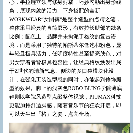
心，半拉链立领与修身剪裁，巧妙勾勒出身形线
条，展现内敛的活力。下身搭配的全新
WORKWEAR“女团裤”是整个造型的点睛之笔，
整体采用经典的直筒廓形，有效拉长腿部的线条
比例；配色上，品牌并未拘泥于格纹的复古语
境，而是采用了独特的帕斯蒂尔低饱和粉色，显
年轻且极具活力，低明度特性甚至提亮肤色，对
男女穿着者皆极具包容性，让经典格纹焕发出属
于Z世代的清新气息。侧边的多口袋模块化设
计，在强化工装造型感的同时，亦能起到修饰腿
型的效果。脚上的浅灰色BOBO BLING学院薄底
鞋则以学院风造型点缀整体视觉，PIUMAX科技
更能加持舒适脚感，随着音乐节的狂欢开启，即
可以天生出「格」之姿，点亮全场。