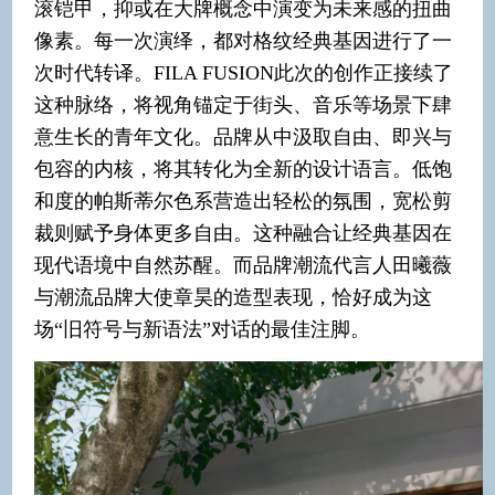
滚铠甲，抑或在大牌概念中演变为未来感的扭曲
像素。每一次演绎，都对格纹经典基因进行了一
次时代转译。FILA FUSION此次的创作正接续了
这种脉络，将视角锚定于街头、音乐等场景下肆
意生长的青年文化。品牌从中汲取自由、即兴与
包容的内核，将其转化为全新的设计语言。低饱
和度的帕斯蒂尔色系营造出轻松的氛围，宽松剪
裁则赋予身体更多自由。这种融合让经典基因在
现代语境中自然苏醒。而品牌潮流代言人田曦薇
与潮流品牌大使章昊的造型表现，恰好成为这
场“旧符号与新语法”对话的最佳注脚。