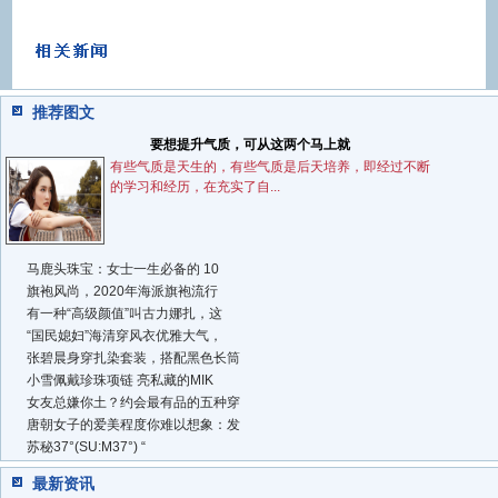
推荐图文
要想提升气质，可从这两个马上就
有些气质是天生的，有些气质是后天培养，即经过不断
的学习和经历，在充实了自...
马鹿头珠宝：女士一生必备的 10
旗袍风尚，2020年海派旗袍流行
有一种“高级颜值”叫古力娜扎，这
“国民媳妇”海清穿风衣优雅大气，
张碧晨身穿扎染套装，搭配黑色长筒
小雪佩戴珍珠项链 亮私藏的MIK
女友总嫌你土？约会最有品的五种穿
唐朝女子的爱美程度你难以想象：发
苏秘37°(SU:M37°) “
最新资讯