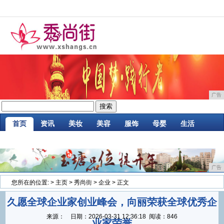
广告
首页
资讯
美妆
美容
服饰
母婴
生活
时尚
企业
游戏
商讯
消费
微商
广告
您所在的位置:
>
主页
>
秀尚街
>
企业
> 正文
久愿全球企业家创业峰会，向丽荣获全球优秀企
来源：
日期：
2026-03-31 12:36:18
阅读：846
业家荣誉