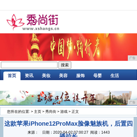
广告
首页
资讯
美妆
美容
服饰
母婴
生活
时尚
企业
游戏
商讯
消费
微商
广告
您所在的位置:
>
主页
>
秀尚街
>
游戏
> 正文
这款苹果iPhone12ProMax脸像魅族机，后置四
来源：
日期：
2020-04-02 07:00:27
阅读：1443
摄拉长