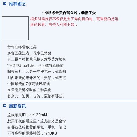
推荐图文
中国6条最美自驾公路，囊括了众
很多时候旅行不仅仅是为了奔向目的地，更重要的是沿
途的风景。有些人可能不知...
带你领略雪乡之美
多彩五莲汪湖，花事已繁盛
史上最全根据肤色挑选发型染发颜色
“油菜花开满地黄，丛间蝶舞蜜蜂忙
阳春三月，又是一年樱花开，你都知
川西那些尚未开发的世美景，你去过
中国最美的7条高铁风景线
来云南旅游必吃的几种美食
香奈儿，迪奥，古驰，蔻依有哪些、
最新资讯
这款苹果iPhone12ProM
想买平板的看这里：这几款才是全球
有哪些值得推荐的平板、手机、笔记
不可多得的硬核神器，仅40KB