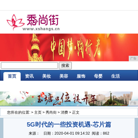
广告
首页
资讯
美妆
美容
服饰
母婴
生活
时尚
企业
游戏
商讯
消费
微商
广告
您所在的位置:
>
主页
>
秀尚街
>
消费
> 正文
5G时代的一些投资机遇-芯片篇
来源：
日期：
2020-04-01 09:14:32
阅读：862