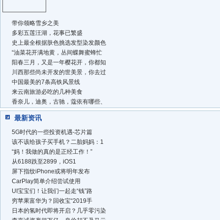
带你领略雪乡之美
多彩五莲汪湖，花事已繁盛
史上最全根据肤色挑选发型染发颜色
“油菜花开满地黄，丛间蝶舞蜜蜂忙
阳春三月，又是一年樱花开，你都知
川西那些尚未开发的世美景，你去过
中国最美的7条高铁风景线
来云南旅游必吃的几种美食
香奈儿，迪奥，古驰，蔻依有哪些、
最新资讯
5G时代的一些投资机遇-芯片篇
该不该给孩子买手机？二胎妈妈：1
“妈！我做的真的是正经工作！”
从6188跌至2899，iOS1
屏下指纹iPhone或将明年发布
CarPlay简单介绍尝试使用
UI宝宝们！让我们一起走“钱”路
穷苹果富华为？回收宝“2019手
日本的氢时代即将开启？几乎零污染