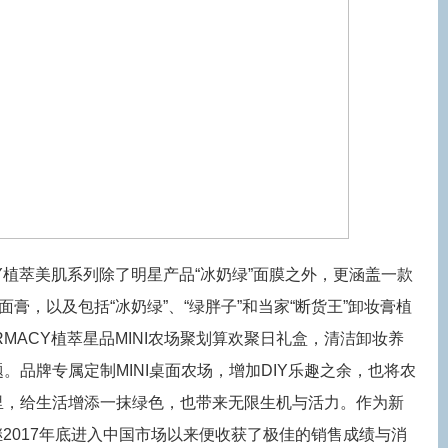
CY植萃美肌系列除了明星产品“冰奶绿”面膜之外，更涵盖一款
面膏，以及包括“冰奶绿”、“绿胖子”和当家“断货王”卸妆膏植
MACY植萃星品MINI农场聚划算欢聚日礼盒，清洁卸妆养
。品牌专属定制MINI桌面农场，增加DIY乐趣之余，也将农
里，给生活增添一抹绿色，也带来无限生机与活力。作为新
继2017年底进入中国市场以来便收获了极佳的销售成绩与消