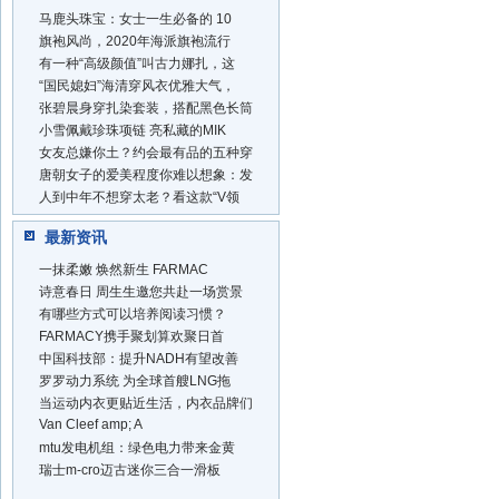
马鹿头珠宝：女士一生必备的 10
旗袍风尚，2020年海派旗袍流行
有一种“高级颜值”叫古力娜扎，这
“国民媳妇”海清穿风衣优雅大气，
张碧晨身穿扎染套装，搭配黑色长筒
小雪佩戴珍珠项链 亮私藏的MIK
女友总嫌你土？约会最有品的五种穿
唐朝女子的爱美程度你难以想象：发
人到中年不想穿太老？看这款“V领
最新资讯
一抹柔嫩 焕然新生 FARMAC
诗意春日 周生生邀您共赴一场赏景
有哪些方式可以培养阅读习惯？
FARMACY携手聚划算欢聚日首
中国科技部：提升NADH有望改善
罗罗动力系统 为全球首艘LNG拖
当运动内衣更贴近生活，内衣品牌们
Van Cleef amp; A
mtu发电机组：绿色电力带来金黄
瑞士m-cro迈古迷你三合一滑板