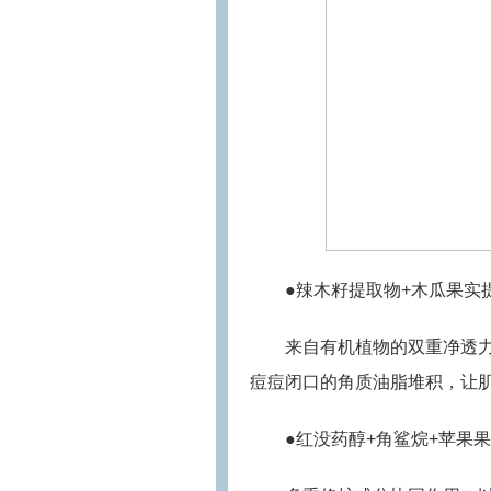
●辣木籽提取物+木瓜果实
来自有机植物的双重净透
痘痘闭口的角质油脂堆积，让
●红没药醇+角鲨烷+苹果