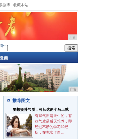
浪微博
收藏本站
广告
生邀您共赴一场赏景寻芳之约
·
有哪些方式可以培养阅读习惯？
·
FARMACY携手聚划
微商
广告
推荐图文
要想提升气质，可从这两个马上就
有些气质是天生的，有
些气质是后天培养，即
经过不断的学习和经
历，在充实了自...