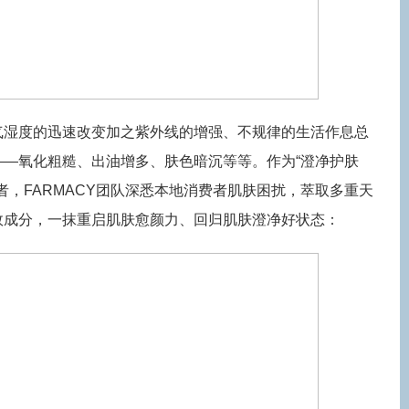
气湿度的迅速改变加之紫外线的增强、不规律的生活作息总
——氧化粗糙、出油增多、肤色暗沉等等。作为“澄净护肤
念的先行者，FARMACY团队深悉本地消费者肌肤困扰，萃取多重天
效成分，一抹重启肌肤愈颜力、回归肌肤澄净好状态：