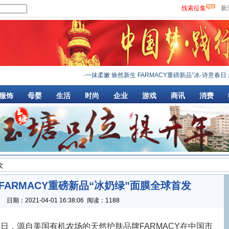
线索征集
新
·
一抹柔嫩 焕然新生 FARMACY重磅新品“冰
·
诗意春日 周生
服饰
母婴
生活
时尚
企业
游戏
商讯
消费
文
FARMACY重磅新品“冰奶绿”面膜全球首发
：
日期：
2021-04-01 16:38:06
阅读：1188
近日，源自美国有机农场的天然护肤品牌FARMACY在中国市