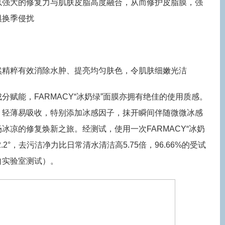
以强大的修复力与肌肤皮脂高度融合，从而修护皮脂膜，强
惧换季侵扰
然精粹有效消除水肿、提亮均匀肤色，令肌肤细嫩光洁
分赋能，FARMACY“冰奶绿”面膜亦拥有绝佳的使用质感。
，轻薄易吸收，特别添加冰感因子，抹开瞬间伴随微微冰感
冰凉的修复焕新之旅。经测试，使用一次FARMACY“冰奶
2°，去污洁净力比日常清水清洁高5.75倍，96.66%的受试
自实验室测试）。