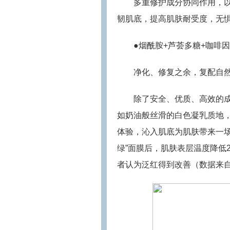
多重修护成分协同作用，
韧肌底，提高肌肤耐受度，无
●烟酰胺+芦荟多糖+咖啡因
净化、修复之余，复配自
除了安全、优质、高效的成
如奶油般丝滑的白色凝乳质地
体验，沁入肌底为肌肤带来一场
绿”面膜后，肌肤表层温度降低2.
者认为泛红得到改善（数据来