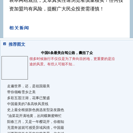
表本网站观点，文章真实性请浏览者慎重核实！任何投
资加盟均有风险，提醒广大民众投资需谨慎！
推荐图文
中国6条最美自驾公路，囊括了众
很多时候旅行不仅仅是为了奔向目的地，更重要的是沿
途的风景。有些人可能不知...
走遍世界，还，是祖国最美
带你领略雪乡之美
多彩五莲汪湖，花事已繁盛
中国最美的7条高铁风景线
史上最全根据肤色挑选发型染发颜色
“油菜花开满地黄，丛间蝶舞蜜蜂忙
阳春三月，又是一年樱花开，你都知
无需奔波就可感受异域风情，中国最