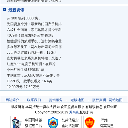
川西那些尚未开发的世美景，你去过
最新资讯
从 300 块到 3000 块，
为国货点个赞！最新热门国产手机排
六棱柱全面屏，索尼这部才是今年科
40万分！红魔3跑分公布 骁龙8
性能强悍的荣耀手机，运行流畅电量
实在等不及了！网友放出索尼全面屏
八大亮点红魔3游戏手机，12G运
官方再曝红米系列新机特性：又给了
红魔Mars电竞手机评测：在风冷
小米红米手机都有哪几款
丰胸化吉：从A到C健康不反弹，告
OPPO又一款手机曝光：6.4英
12.99万元-17.69万元
网站简介
-
联系我们
-
营销服务
-
老版地图
-
版权声明
-
网站地图
版权所有 本网拒绝一切非法行为 欢迎监督举报 如有错误信息 欢迎纠正
Copyright.2002-2019
秀尚街
版权所有