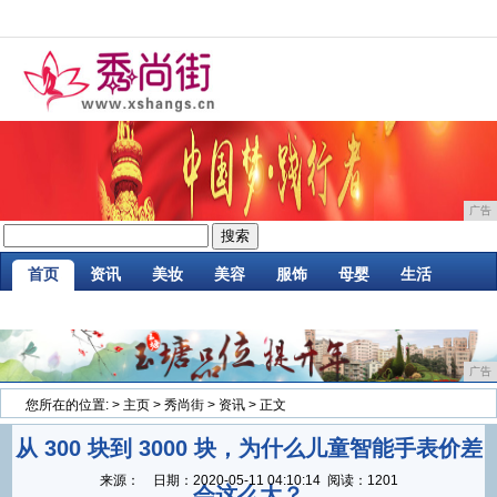
广告
首页
资讯
美妆
美容
服饰
母婴
生活
时尚
企业
游戏
商讯
消费
微商
广告
您所在的位置:
>
主页
>
秀尚街
>
资讯
> 正文
从 300 块到 3000 块，为什么儿童智能手表价差
来源：
日期：
2020-05-11 04:10:14
阅读：1201
会这么大？