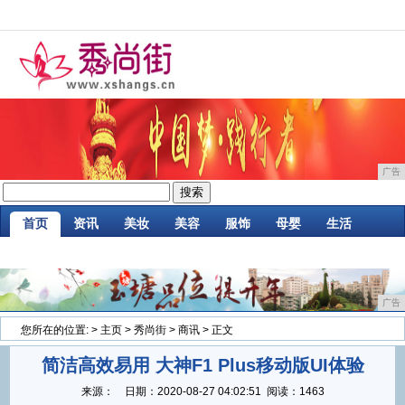
广告
首页
资讯
美妆
美容
服饰
母婴
生活
时尚
企业
游戏
商讯
消费
微商
广告
您所在的位置:
>
主页
>
秀尚街
>
商讯
> 正文
简洁高效易用 大神F1 Plus移动版UI体验
来源：
日期：
2020-08-27 04:02:51
阅读：1463