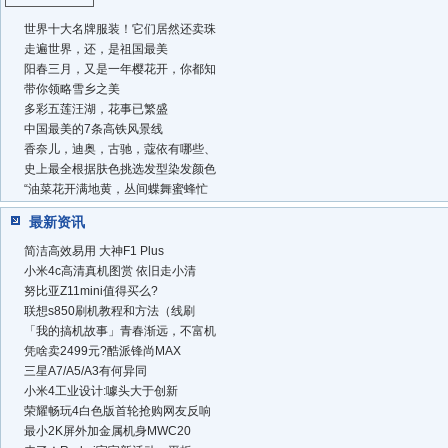
世界十大名牌服装！它们居然还卖珠
走遍世界，还，是祖国最美
阳春三月，又是一年樱花开，你都知
带你领略雪乡之美
多彩五莲汪湖，花事已繁盛
中国最美的7条高铁风景线
香奈儿，迪奥，古驰，蔻依有哪些、
史上最全根据肤色挑选发型染发颜色
“油菜花开满地黄，丛间蝶舞蜜蜂忙
最新资讯
简洁高效易用 大神F1 Plus
小米4c高清真机图赏 依旧走小清
努比亚Z11mini值得买么?
联想s850刷机教程和方法（线刷
「我的搞机故事」青春渐远，不富机
凭啥卖2499元?酷派锋尚MAX
三星A7/A5/A3有何异同
小米4工业设计:噱头大于创新
荣耀畅玩4白色版首轮抢购网友反响
最小2K屏外加金属机身MWC20