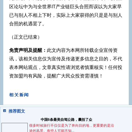
区论坛中为与全世界IT产业链巨头合照而误以为大家早
已与别人不相上下时，实际上大家获得的只是是与别人
合照的机遇罢了。
（正文已结束）
免责声明及提醒：
此文内容为本网所转载企业宣传资
讯，该相关信息仅为宣传及传递更多信息之目的，不代
表本网站观点，文章真实性请浏览者慎重核实！任何投
资加盟均有风险，提醒广大民众投资需谨慎！
推荐图文
中国6条最美自驾公路，囊括了众
很多时候旅行不仅仅是为了奔向目的地，更重要的是沿
途的风景。有些人可能不知...