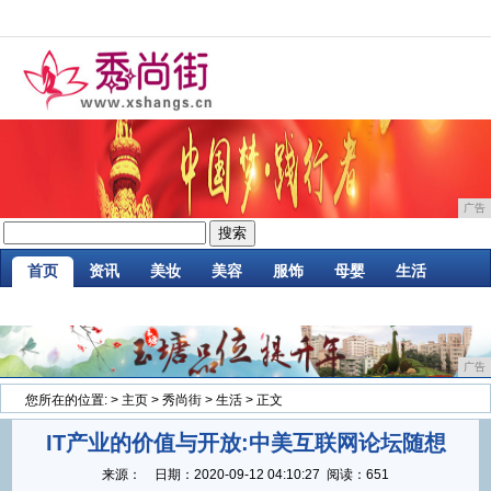
广告
首页
资讯
美妆
美容
服饰
母婴
生活
时尚
企业
游戏
商讯
消费
微商
广告
您所在的位置:
>
主页
>
秀尚街
>
生活
> 正文
IT产业的价值与开放:中美互联网论坛随想
来源：
日期：
2020-09-12 04:10:27
阅读：651