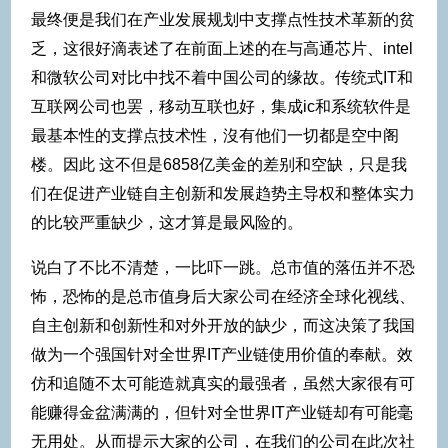
最终便是我们在产业发展规划中支撑点性技术革新的贫
乏，这很好滴表述了在前面上述的在与高通芯片、intel
和微软公司对比中找不着中国公司的缘故。传统式IT和
互联网公司也罢，移动互联也好，集成ic和系统软件是
最基本性的支撑点技术性，沒有他们一切都是空中阁
楼。因此 这不但是6858亿美金的差别和空缺，只是我
们在促进产业链自主创新和发展趋势主导权和整体实力
的比较严重缺少，这才算是最风险的。
说白了不比不清楚，一比吓一跳。总市值的落伍并不恐
怖，恐怖的是总市值身后大家公司在经济全球化视线、
自主创新和创新性和对外开放的缺少，而这决策了我国
做为一个强国针对全世界IT产业链使用价值的奉献。效
仿和追随不太可能造就真实的最强者，虽然大家很有可
能赚得金盆满满的，但针对全世界IT产业链却有可能毫
无用处。从而提示大家的公司，在我们的公司在此次社