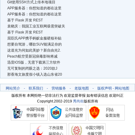
Git使用SSH方式上传本地项目
APP服务器：你想知道的都在这里
APP服务器：你想知道的都在这里
基于 Flask 开发 REST
袁晓庆：我国工业互联网亟需突破关
基于 Flask 开发 REST
屈臣氏APP携手蚂蚁金服硬核补贴
想要自驾游，哪款SUV能满足你的
这道光为何如此美妙？新自由光2.
Peach航空受新冠病毒影响将减
迅雷iOS版，无需下载第三方软件
无可复制的闭眼之选：2020款J
那香海文旅度假小镇入选山东省20
网站简介
-
联系我们
-
营销服务
-
老版地图
-
版权声明
-
网站地图
版权所有 本网拒绝一切非法行为 欢迎监督举报 如有错误信息 欢迎纠正
Copyright.2002-2019
秀尚街
版权所有