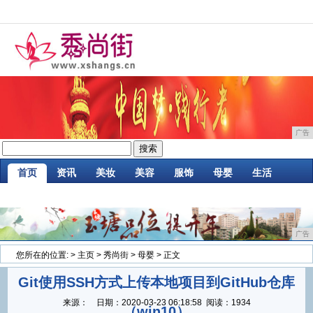
广告
首页
资讯
美妆
美容
服饰
母婴
生活
时尚
企业
游戏
商讯
消费
微商
广告
您所在的位置:
>
主页
>
秀尚街
>
母婴
> 正文
Git使用SSH方式上传本地项目到GitHub仓库
来源：
日期：
2020-03-23 06:18:58
阅读：1934
（win10）